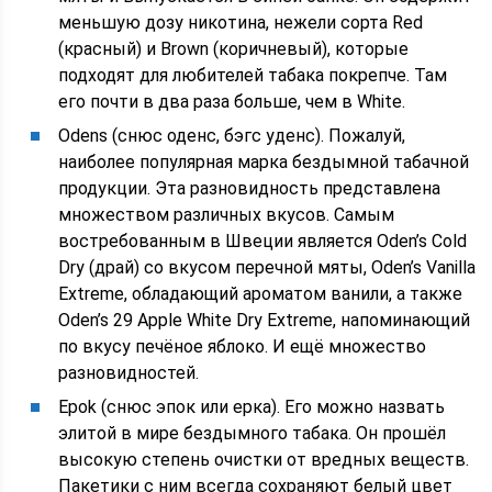
меньшую дозу никотина, нежели сорта Red
(красный) и Brown (коричневый), которые
подходят для любителей табака покрепче. Там
его почти в два раза больше, чем в White.
Odens (снюс оденс, бэгс уденс). Пожалуй,
наиболее популярная марка бездымной табачной
продукции. Эта разновидность представлена
множеством различных вкусов. Самым
востребованным в Швеции является Oden’s Cold
Dry (драй) со вкусом перечной мяты, Oden’s Vanilla
Extreme, обладающий ароматом ванили, а также
Oden’s 29 Apple White Dry Extreme, напоминающий
по вкусу печёное яблоко. И ещё множество
разновидностей.
Epok (снюс эпок или ерка). Его можно назвать
элитой в мире бездымного табака. Он прошёл
высокую степень очистки от вредных веществ.
Пакетики с ним всегда сохраняют белый цвет