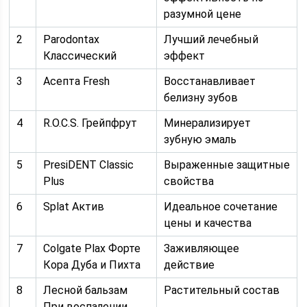
разумной цене
2
Parodontax
Лучший лечебный
Классический
эффект
3
Асепта Fresh
Восстанавливает
белизну зубов
4
R.O.C.S. Грейпфрут
Минерализирует
зубную эмаль
5
PresiDENT Classic
Выраженные защитные
Plus
свойства
6
Splat Актив
Идеальное сочетание
цены и качества
7
Colgate Plax Форте
Заживляющее
Кора Дуба и Пихта
действие
8
Лесной бальзам
Растительный состав
При воспалении