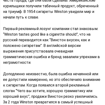
честь города, где они были сделаны. Американские
курильщики получили табачный продукт, обреченный
на триумф. В 1954 сигареты Winston увидели мир и
начали путь к славе.
Первый рекламный лозунг компании стал знаковым:
“Winston tastes good like a cigarette should”, что на
русский переводится как “Винстон вкусен, как и
положено сигаретам”. В английской версии
выражения присутствовала очевидная
грамматическая ошибка и бренд завалили упреками в
неграмотности.
Доподлинно неизвестно, была ошибка нечаянной или
ее допустили намеренно, но это обеспечило внимание
к сигаретам. Когда появился второй рекламный
слоган “Чего вы хотите, хорошую грамматику или
хороший вкус”, продажи Винстон резко увеличились.
За 2 года Winston превратился в самый успешный