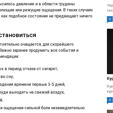
высилось давление и в области грудины
Чер
олющие или режущие ощущения. В таких случаях
ско
 как подобное состояние не предвещает ничего
0
становиться
тоятельно очищается, для скорейшего
Важно заранее продумать все события и
мендации:
 в период отказа от сигарет;
во сну;
Ку
едения времени первые 3-5 дней;
Кур
кур
руди выходить на свежий воздух;
й;
0
и ощущении сильной боли незамедлительно