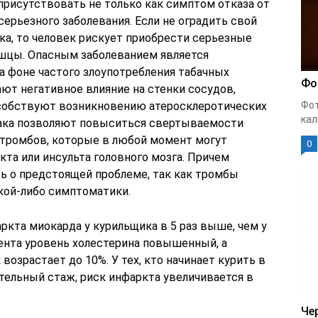
присутствовать не только как симптом отказа от
серьезного заболевания. Если не оградить свой
ака, то человек рискует приобрести серьезные
шцы. Опасным заболеванием является
а фоне частого злоупотребления табачных
Фо
ют негативное влияние на стенки сосудов,
особствуют возникновению атеросклеротических
Фот
кал
бака позволяют повыситься свертываемости
 тромбов, которые в любой момент могут
0
кта или инсульта головного мозга. Причем
ь о предстоящей проблеме, так как тромбы
кой-либо симптоматики.
кта миокарда у курильщика в 5 раз выше, чем у
иента уровень холестерина повышенный, а
 возрастает до 10%. У тех, кто начинает курить в
тельный стаж, риск инфаркта увеличивается в
Че