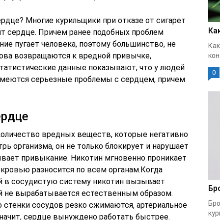
ердце? Многие курильщики при отказе от сигарет
Ка
ит сердце. Причем ранее подобных проблем
яние пугает человека, поэтому большинство, не
Как
нова возвращаются к вредной привычке,
кон
Статистические данные показывают, что у людей
0
имеются серьезные проблемы с сердцем, причем
ердце
оличество вредных веществ, которые негативно
трь организма, он не только блокирует и нарушает
ывает привыкание. Никотин мгновенно проникает
 кровью разносится по всем органам.Когда
ий в сосудистую систему никотин вызывает
Бр
й не вырабатывается естественным образом.
Бро
о стенки сосудов резко сжимаются, артериальное
кур
значит, сердце вынуждено работать быстрее.