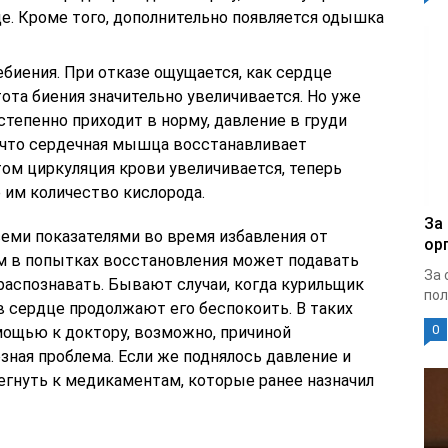
це. Кроме того, дополнительно появляется одышка
биения. При отказе ощущается, как сердце
тота биения значительно увеличивается. Но уже
степенно приходит в норму, давление в груди
, что сердечная мышца восстанавливает
ом циркуляция крови увеличивается, теперь
 им количество кислорода.
За
семи показателями во время избавления от
ор
зм в попытках восстановления может подавать
За 
распознавать. Бывают случаи, когда курильщик
пол
 в сердце продолжают его беспокоить. В таких
0
мощью к доктору, возможно, причиной
зная проблема. Если же поднялось давление и
бегнуть к медикаментам, которые ранее назначил