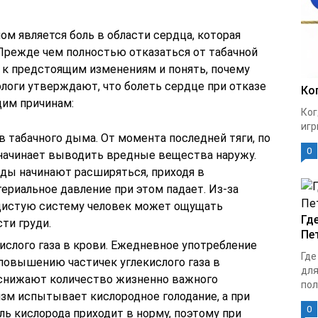
 является боль в области сердца, которая
Прежде чем полностью отказаться от табачной
 к предстоящим изменениям и понять, почему
логи утверждают, что болеть сердце при отказе
Ко
щим причинам:
Ког
игр
 табачного дыма. От момента последней тяги, по
0
 начинает выводить вредные вещества наружу.
уды начинают расширяться, приходя в
териальное давление при этом падает. Из-за
удистую систему человек может ощущать
Гд
ти груди.
Пе
слого газа в крови. Ежедневное употребление
Где
повышению частичек углекислого газа в
для
 снижают количество жизненно важного
пол
изм испытывает кислородное голодание, а при
0
ль кислорода приходит в норму, поэтому при