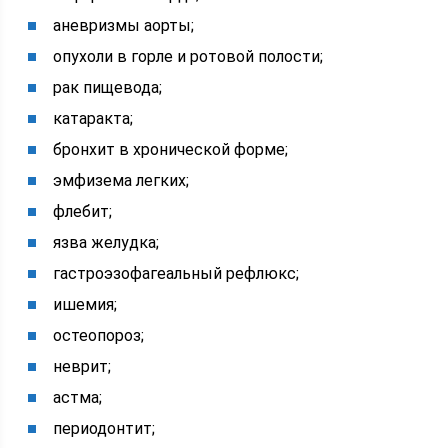
аневризмы аорты;
опухоли в горле и ротовой полости;
рак пищевода;
катаракта;
бронхит в хронической форме;
эмфизема легких;
флебит;
язва желудка;
гастроэзофагеальный рефлюкс;
ишемия;
остеопороз;
неврит;
астма;
периодонтит;