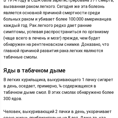
В 1914 году в США была зарегистрирована 371 смерть,
вызванная раком легкого. Сегодня же эта болезнь
является основной причиной смертности среди
больных раком и убивает более 100.000 американцев
каждый год. Рак легкого редко дает ранние
симптомы, успевая распространиться по организму
(чаще всего в печень и мозг) прежде, чем будет
обнаружен на рентгеновском снимке. Доказано, что
главной причиной развития рака легких являются
табачные смолы.
Яды в табачном дыме
В легких курильщика, выкуривающего 1 пачку сигарет
в день, оседает, примерно, ¼ содержащихся в
табачном дыме смол. В этих смолах обнаружено более
300 ядов.
Человек, выкуривающий 2 пачки в день, укорачивает
свою жизнь приблизительно на 8 лет. Даже те, кто