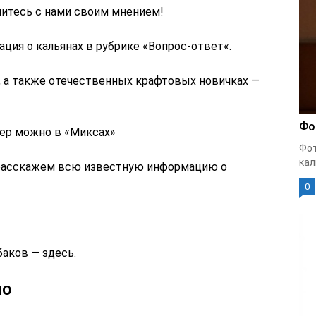
литесь с нами своим мнением!
ция о кальянах в рубрике «Вопрос-ответ«.
, а также отечественных крафтовых новичках —
Фо
чер можно в «Миксах»
Фот
кал
 расскажем всю известную информацию о
0
аков — здесь.
но