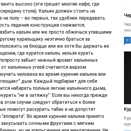
тавить высоко (эти грешат многие кафе, где
 середину стола). Кальян должен стоять на
Че
 на полу – во первых, так удобнее передавать
Чер
ность падения конструкции снижается,
ско
азбить кальян или же просто обжечься упавшими
другому курильщику неэтично браться за
0
 положить на блюдце или же хотя бы держать ее
ещении, где курится кальян, нельзя курить
 попросту забьет нежный аромат кальянных
у от кальянных углей считается верхом
поучать человека во время курения кальяна или
глощает” дым. Каждый подбирает для себя
ится набирать полные легкие кальянного дыма,
урить “не в затяжку”. Если вы никогда прежде
о в этом случае следует обратиться к более
е помогут раскурить табак и не допустят
Ку
“аппарата”. Во время курения кальяна принято
Кур
”, закусывать сочными фруктами с мягким
кур
 бананы, но не апельсинами или мандаринами. Не