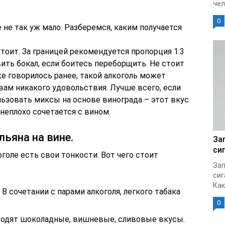
чел
0
 не так уж мало. Разберемся, каким получается
стоит. За границей рекомендуется пропорция 1:3
ить бокал, если боитесь переборщить. Не стоит
же говорилось ранее, такой алкоголь может
 вам никакого удовольствия. Лучше всего, если
льзовать миксы на основе винограда – этот вкус
неплохо сочетается с вином.
льяна на вине.
За
си
оголе есть свои тонкости. Вот чего стоит
Зап
сиг
Как
 В сочетании с парами алкоголя, легкого табака
0
ходят шоколадные, вишневые, сливовые вкусы.