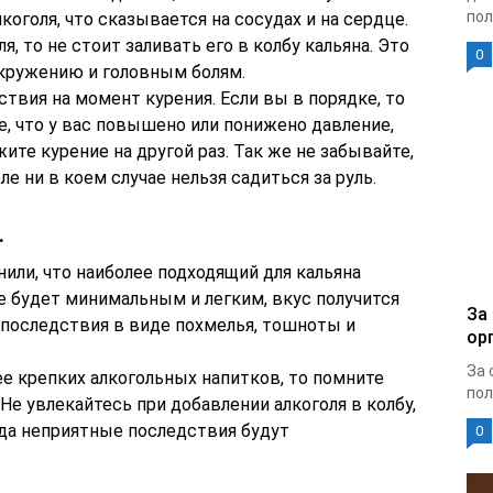
пол
лкоголя, что сказывается на сосудах и на сердце.
я, то не стоит заливать его в колбу кальяна. Это
0
кружению и головным болям.
твия на момент курения. Если вы в порядке, то
те, что у вас повышено или понижено давление,
ите курение на другой раз. Так же не забывайте,
ле ни в коем случае нельзя садиться за руль.
.
или, что наиболее подходящий для кальяна
ие будет минимальным и легким, вкус получится
За
последствия в виде похмелья, тошноты и
ор
За 
ее крепких алкогольных напитков, то помните
пол
Не увлекайтесь при добавлении алкоголя в колбу,
гда неприятные последствия будут
0