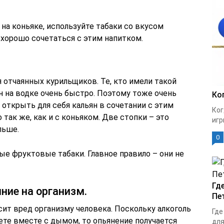
 на коньяке, используйте табаки со вкусом
 хорошо сочетаться с этим напитком.
я отчаянных курильщиков. Те, кто имели такой
ян на водке очень быстро. Поэтому тоже очень
Ко
 открыть для себя кальян в сочетании с этим
Ког
так же, как и с коньяком. Две стопки – это
игр
льше.
0
ые фруктовые табаки. Главное правило – они не
Гд
ние на организм.
Пе
осит вред организму человека. Поскольку алкоголь
Где
те вместе с дымом, то опьянение получается
для