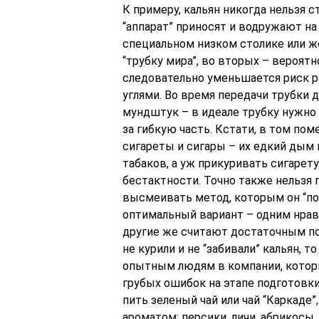
К примеру, кальян никогда нельзя с
“аппарат” приносят и водружают на
специальном низком столике или же
“трубку мира”, во вторых – вероят
следовательно уменьшается риск р
углями. Во время передачи трубки 
мундштук – в идеале трубку нужно
за гибкую часть. Кстати, в том пом
сигареты и сигары – их едкий дым
табаков, а уж прикуривать сигарет
бестактности. Точно также нельзя 
высмеивать метод, которым он “по
оптимальный вариант – одним нрав
другие же считают достаточным пок
не курили и не “забивали” кальян, т
опытным людям в компании, которы
грубых ошибок на этапе подготовки 
пить зеленый чай или чай “Каркаде
ароматом: персики, личи, абрикосы,