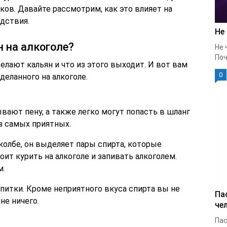
ов. Давайте рассмотрим, как это влияет на
едствия.
Не
 на алкоголе?
Не 
Поч
елают кальян и что из этого выходит. И вот вам
0
деланного на алкоголе.
ают пену, а также легко могут попасть в шланг
з самых приятных.
 колбе, он выделяет пары спирта, которые
ит курить на алкоголе и запивать алкоголем.
м.
питки. Кроме неприятного вкуса спирта вы не
Па
не ничего.
че
Пас