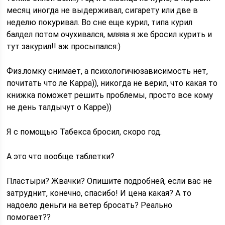
месяц иногда не выдерживал, сигарету или две в
неделю покуривал. Во сне еще курил, типа курил
балдел потом очухивался, мляяа я же бросил курить и
тут закурил!! аж просыпался:)
Физ.ломку снимает, а психологичюзависимость нет,
почитать что ле Карра)), никогда не верил, что какая то
книжка поможет решить проблемы, просто все кому
не день талдычут о Карре))
Я с помощью Табекса бросил, скоро год.
А это что вообще таблетки?
Пластыри? Жвачки? Опишите подробней, если вас не
затруднит, конечно, спасибо! И цена какая? А то
надоело деньги на ветер бросать? Реально
помогает??