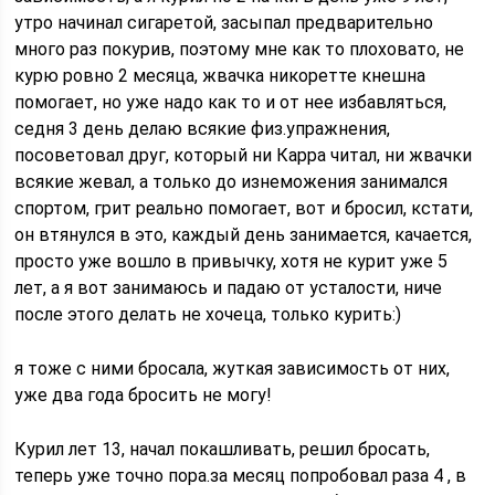
утро начинал сигаретой, засыпал предварительно
много раз покурив, поэтому мне как то плоховато, не
курю ровно 2 месяца, жвачка никоретте кнешна
помогает, но уже надо как то и от нее избавляться,
седня 3 день делаю всякие физ.упражнения,
посоветовал друг, который ни Карра читал, ни жвачки
всякие жевал, а только до изнеможения занимался
спортом, грит реально помогает, вот и бросил, кстати,
он втянулся в это, каждый день занимается, качается,
просто уже вошло в привычку, хотя не курит уже 5
лет, а я вот занимаюсь и падаю от усталости, ниче
после этого делать не хочеца, только курить:)
я тоже с ними бросала, жуткая зависимость от них,
уже два года бросить не могу!
Курил лет 13, начал покашливать, решил бросать,
теперь уже точно пора.за месяц попробовал раза 4 , в