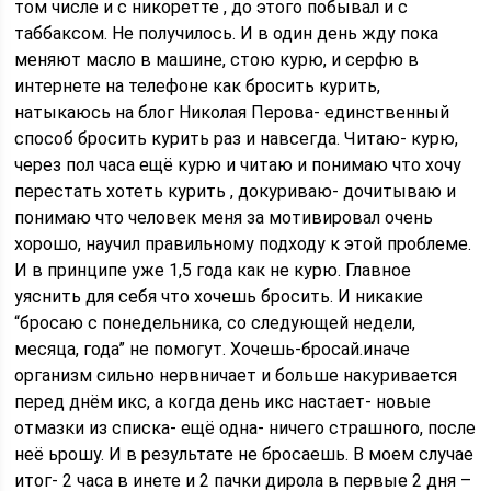
том числе и с никоретте , до этого побывал и с
таббаксом. Не получилось. И в один день жду пока
меняют масло в машине, стою курю, и серфю в
интернете на телефоне как бросить курить,
натыкаюсь на блог Николая Перова- единственный
способ бросить курить раз и навсегда. Читаю- курю,
через пол часа ещё курю и читаю и понимаю что хочу
перестать хотеть курить , докуриваю- дочитываю и
понимаю что человек меня за мотивировал очень
хорошо, научил правильному подходу к этой проблеме.
И в принципе уже 1,5 года как не курю. Главное
уяснить для себя что хочешь бросить. И никакие
“бросаю с понедельника, со следующей недели,
месяца, года” не помогут. Хочешь-бросай.иначе
организм сильно нервничает и больше накуривается
перед днём икс, а когда день икс настает- новые
отмазки из списка- ещё одна- ничего страшного, после
неё ьрошу. И в результате не бросаешь. В моем случае
итог- 2 часа в инете и 2 пачки дирола в первые 2 дня –