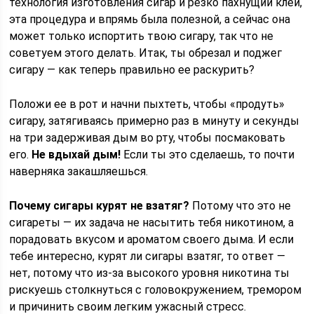
технология изготовления сигар и резко пахнущий клей,
эта процедура и впрямь была полезной, а сейчас она
может только испортить твою сигару, так что не
советуем этого делать. Итак, ты обрезал и поджег
сигару — как теперь правильно ее раскурить?
Положи ее в рот и начни пыхтеть, чтобы «продуть»
сигару, затягиваясь примерно раз в минуту и секунды
на три задерживая дым во рту, чтобы посмаковать
его.
Не вдыхай дым!
Если ты это сделаешь, то почти
наверняка закашляешься.
Почему сигары курят не взатяг?
Потому что это не
сигареты — их задача не насытить тебя никотином, а
порадовать вкусом и ароматом своего дыма. И если
тебе интересно, курят ли сигары взатяг, то ответ —
нет, потому что из-за высокого уровня никотина ты
рискуешь столкнуться с головокружением, тремором
и причинить своим легким ужасный стресс.