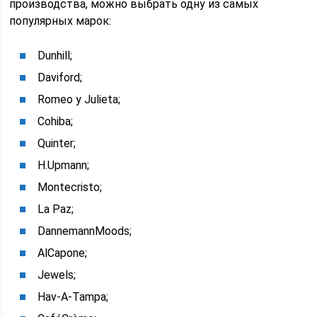
производства, можно выбрать одну из самых
популярных марок:
Dunhill;
Daviford;
Romeo y Julieta;
Cohiba;
Quinter;
H.Upmann;
Montecristo;
La Paz;
DannemannMoods;
AlCapone;
Jewels;
Hav-A-Tampa;