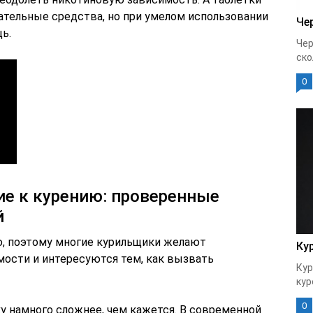
ательные средства, но при умелом использовании
Че
ь.
Чер
ско
0
е к курению: проверенные
й
ю, поэтому многие курильщики желают
Ку
мости и интересуются тем, как вызвать
Кур
кур
0
у намного сложнее, чем кажется. В современной