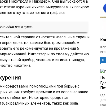
арки Никотролл и Никодерм. Они выпускаются в
от стажа курения и числа выкуриваемых папирос.
яется отсутствие четкого графика.
но один раз в сутки.
тительной терапии относятся назальные спреи и
Ко
о спрея является самым быстром способом
Ког
зовать его рекомендуется на протяжении 6
игр
 впрыскиваний. Ингаляторы по своему действию
ьзуя такой прибор, человек втягивает воздух,
0
чество никотина.
курения
Гд
ыми средствами, помогающими при борьбе с
Пе
рых из них требует времени и их использование
Где
нимать таблетки . Некоторые средства
для
абак различных элементов, таких как зола,
пол