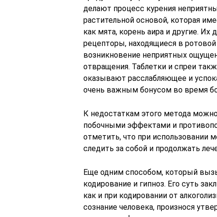
делают процесс курения неприятны
растительной основой, которая име
как мята, корень аира и другие. И
рецепторы, находящиеся в ротовой
возникновение неприятных ощущени
отвращения. Таблетки и спреи так
оказывают расслабляющее и успока
очень важным бонусом во время бо
К недостаткам этого метода можно
побочными эффектами и противопо
отметить, что при использовании 
следить за собой и продолжать ле
Еще одним способом, который вызы
кодирование и гипноз. Его суть за
как и при кодировании от алкоголи
сознание человека, произнося утве