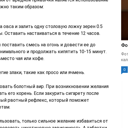
ожно таким образом:
 овса и залить одну столовую ложку зерен 0.5
ы. Оставить настаиваться в течение 12 часов.
поставить смесь на огонь и довести ее до
Фо
инимального и продолжать кипятить 10-15 минут.
Фот
вместо чая или кофе.
кал
0
ие злаки, такие как просо или ячмень.
овать болотный аир. При возникновении желания
ть его корень. Если закурить сигарету после
ьный рвотный рефлекс, который поможет
етам.
льзовать, только сильное желание избавиться от
еодолеть никотиновую зависимость. А таблетки