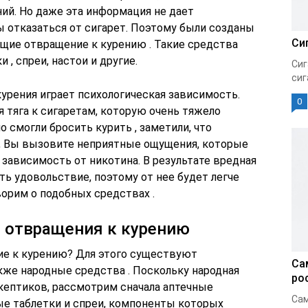
ий. Но даже эта информация не дает
бы отказаться от сигарет. Поэтому были созданы
Си
щие отвращение к курению . Такие средства
 , спреи, настои и другие.
Сиг
сиг
урения играет психологическая зависимость.
0
я тяга к сигаретам, которую очень тяжело
 смогли бросить курить , заметили, что
, Вы вызовите неприятные ощущения, которые
зависимость от никотина. В результате вредная
ь удовольствие, поэтому от нее будет легче
ворим о подобных средствах .
 отвращения к курению
ие к курению? Для этого существуют
Са
кже народные средства . Поскольку народная
ро
ептиков, рассмотрим сначала аптечные
Сам
е таблетки и спреи, компоненты которых