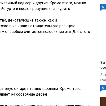
 пчелиный подмор и другие. Кроме этого, можно
0
йогурте и после просушивания курить.
ва, действующие также, как и
 тоже вызывают отрицательную реакцию
 способом считается полоскание рта. Для этого
За
ор
За 
пол
0
ет вкус сигарет тошнотворным. Кроме того,
лияет на состояние десен.
я от вредной привычки является использование