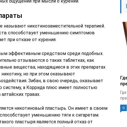
ных ощущений при мысли о курении.
параты
е называют никотинозаместительной терапией.
дств способствует уменьшению симптомов
т при отказе от курения.
амым эффективным средством среди подобных.
ельно отзываются о таких таблетках, как
ивные вещества, находящиеся в этих препаратах
 никотину, но при этом оказывают
Гд
оздействия. Зибан, в свою очередь, оказывает
пр
 систему, а Коррида плюс имеет полностью
Где
 алтайских травах.
пре
яется никотиновый пластырь. Он имеет в своем
0
 способствует уменьшению тяги к сигаретам.
акого пластыря является полный отказ от