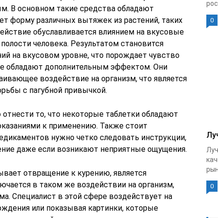
рос
м. В основном такие средства обладают
ет форму различных вытяжек из растений, таких
0
х действие обуславливается влиянием на вкусовые
 полости человека. Результатом становится
й на вкусовом уровне, что порождает чувство
же обладают дополнительным эффектом. Они
ивающее воздействие на организм, что является
рьбы с пагубной привычкой.
 отнести то, что некоторые таблетки обладают
казаниями к применению. Также стоит
Лу
медикаментов нужно четко следовать инструкции,
чение даже если возникают неприятные ощущения.
Луч
кач
рын
вает отвращение к курению, является
ключается в таком же воздействии на организм,
0
зма. Специалист в этой сфере воздействует на
рждения или показывая картинки, которые