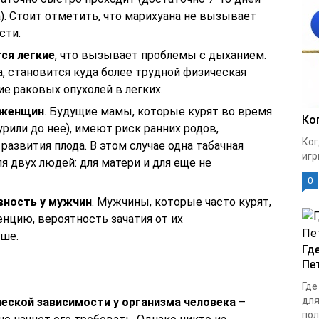
а). Стоит отметить, что марихуана не вызывает
сти.
ся легкие
, что вызывает проблемы с дыханием.
, становится куда более трудной физическая
е раковых опухолей в легких.
 женщин
. Будущие мамы, которые курят во время
Ко
рили до нее), имеют риск ранних родов,
Ког
азвития плода. В этом случае одна табачная
игр
я двух людей: для матери и для еще не
0
вность у мужчин
. Мужчины, которые часто курят,
нцию, вероятность зачатия от их
ше.
Гд
Пе
Где
для
еской зависимости у организма человека
–
пол