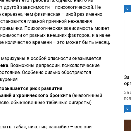
не начнет его требовать. Однако никто из
т другой зависимости – психологической. Не
0
е серьезна, чем физическая – иной раз именно
 становится главной причиной нежелания
й привычки. Психологическая зависимость может
висимости от разных внешних факторов, и а на ее
ое количество времени – это может быть месяц,
 марихуаны в особой опасности оказывается
века
. Возможны депрессии, психологические
остояние. Особенно сильно обостряются
За
курения.
ор
повышается риск развития
За 
аний и хронического бронхита
(аналогичный
пол
исле, обыкновенные табачные сигареты).
0
ать: табак, никотин, каннабис – все они