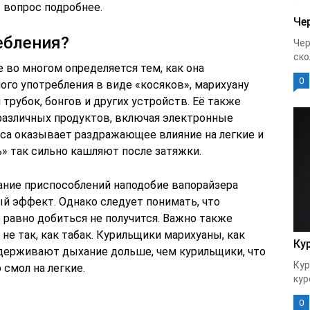
 вопрос подробнее.
Че
ебления?
Чер
ско
 во многом определяется тем, как она
0
ого употребления в виде «косяков», марихуану
трубок, бонгов и других устройств. Её также
различных продуктов, включая электронные
иса оказывает раздражающее влияние на легкие и
» так сильно кашляют после затяжки.
ание приспособлений наподобие вапорайзера
ый эффект. Однако следует понимать, что
 равно добиться не получится. Важно также
 не так, как табак. Курильщики марихуаны, как
Ку
держивают дыхание дольше, чем курильщики, что
Кур
смол на легкие.
кур
0