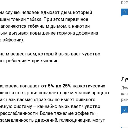
рос
ом случае, человек вдыхает дым, который
0
шем тлении табака. При этом первичное
наполняются табачным дымом, а никотин
самым вызывая повышение гормона дофамина
о эйфории).
вным веществом, который вызывает чувство
употреблении – привыкание.
Лу
 человека попадает
от 5% до 25%
наркотических
Луч
льно, что в кровь попадает еще меньший процент
кач
ак называемая «травка» не имеет сильного
рын
ервную систему – каннабис вызывает чувство
0
й расслабленности. Более тяжелые эффекты:
 замедленность движений, галлюцинации, могут