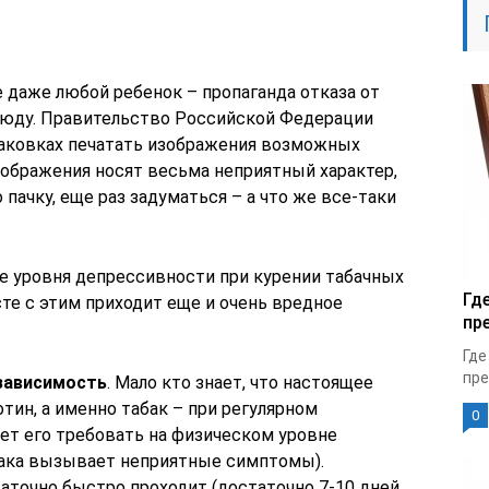
е даже любой ребенок – пропаганда отказа от
сюду. Правительство Российской Федерации
паковках печатать изображения возможных
зображения носят весьма неприятный характер,
пачку, еще раз задуматься – а что же все-таки
е уровня депрессивности при курении табачных
Гд
сте с этим приходит еще и очень вредное
пр
Где
пре
зависимость
. Мало кто знает, что настоящее
ин, а именно табак – при регулярном
0
ет его требовать на физическом уровне
бака вызывает неприятные симптомы).
аточно быстро проходит (достаточно 7-10 дней