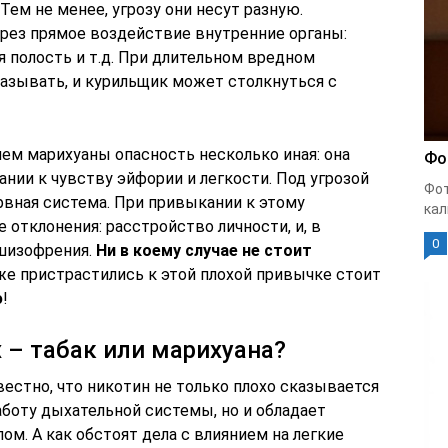
. Тем не менее, угрозу они несут разную.
рез прямое воздействие внутренние органы:
я полость и т.д. При длительном вредном
казывать, и курильщик может столкнуться с
ем марихуаны опасность несколько иная: она
Фо
нии к чувству эйфории и легкости. Под угрозой
Фот
рвная система. При привыкании к этому
кал
отклонения: расстройство личности, и, в
0
 шизофрения.
Ни в коему случае не стоит
уже пристрастились к этой плохой привычке стоит
ю
!
 – табак или марихуана?
естно, что никотин не только плохо сказывается
аботу дыхательной системы, но и обладает
м. А как обстоят дела с влиянием на легкие