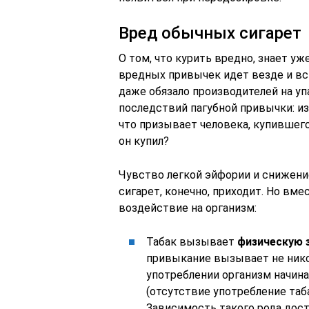
Вред обычных сигарет
О том, что курить вредно, знает уж
вредных привычек идет везде и в
даже обязало производителей на у
последствий пагубной привычки: и
что призывает человека, купившего 
он купил?
Чувство легкой эйфории и снижени
сигарет, конечно, приходит. Но вме
воздействие на организм:
Табак вызывает
физическую 
привыкание вызывает не никот
употреблении организм начина
(отсутствие употребление та
Зависимость такого рода дост