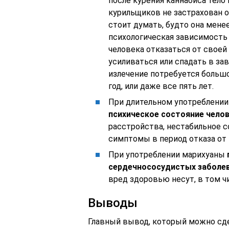
после курения каннабиса тело 
курильщиков не застрахован о
стоит думать, будто она мене
психологическая зависимость
человека отказаться от свое
усиливаться или спадать в за
излечение потребуется больш
год, или даже все пять лет.
При длительном употреблении
психическое состояние чело
расстройства, нестабильное с
симптомы в период отказа от 
При употреблении марихуаны
сердечнососудистых заболев
вред здоровью несут, в том ч
Выводы
Главный вывод, который можно сдел