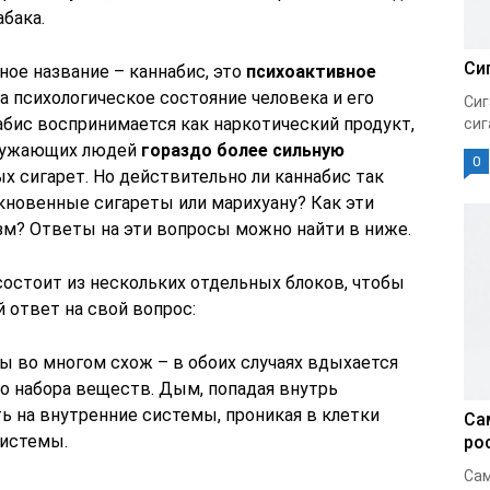
бака.
Си
ное название – каннабис, это
психоактивное
а психологическое состояние человека и его
Сиг
абис воспринимается как наркотический продукт,
сиг
кружающих людей
гораздо более сильную
0
ых сигарет. Но действительно ли каннабис так
кновенные сигареты или марихуану? Как эти
м? Ответы на эти вопросы можно найти в ниже.
состоит из нескольких отдельных блоков, чтобы
 ответ на свой вопрос:
ы во многом схож – в обоих случаях вдыхается
о набора веществ. Дым, попадая внутрь
ь на внутренние системы, проникая в клетки
Са
системы.
ро
Сам