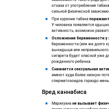
отказа от употребления табак
сильной физической зависимо
При курении табака
поражают
У человека появляется одышка
активность, возможно развити
Осложнение беременности у
беременности (или же долго ку
выкидыша или неправильного р
сигарета будет опасной уже дл
рожденного ребенка.
Снижается сексуальная акти
имеют куда более низкую поте
сперматозоидов гораздо мень
Вред каннабиса
Марихуана
не вызывает физич