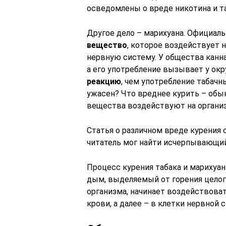
осведомлены о вреде никотина и та
Другое дело – марихуана. Официаль
вещество
, которое воздействует н
нервную систему. У общества канн
а его употребление вызывает у о
реакцию
, чем употребление табачн
ужасен? Что вреднее курить – обы
вещества воздействуют на организ
Статья о различном вреде курения 
читатель мог найти исчерпывающий
Процесс курения табака и марихуан
дым, выделяемый от горения целог
организма, начинает воздействоват
крови, а далее – в клетки нервной 