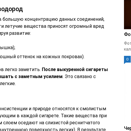
водород
ав большую концентрацию данных соединений,
ти летучие вещества приносят огромный вред
руя развитие:
Фо
Фот
дышка);
кал
юшный оттенок на кожных покровах).
0
ов легко заметить.
После выкуренной сигареты
дышать с заметным усилием
. Это связано с
легкие.
онсистенции и природе относятся к смолистым
ующим в каждой сигарете. Такие вещества при
м слоем оседают на слизистой реснитчатого
Че
внутреннюю поверхность легких). В результате