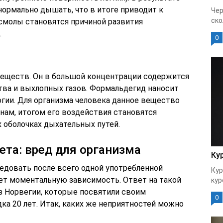
нормально дышать, что в итоге приводит к
Чер
ско
 смолы становятся причиной развития
.
0
еществ. Он в большой концентрации содержится
тва и выхлопных газов. Формальдегид наносит
огии. Для организма человека данное вещество
нам, итогом его воздействия становятся
 оболочках дыхательных путей.
ета: вред для организма
Ку
ледовать после всего одной употребленной
Кур
ует моментальную зависимость. Ответ на такой
кур
 Норвегии, которые посвятили своим
0
ка 20 лет. Итак, каких же неприятностей можно