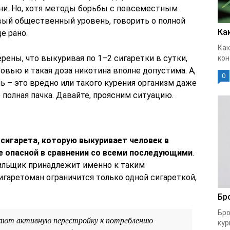
ни. Но, хотя методы борьбы с повсеместным
ый общественный уровень, говорить о полной
Ка
е рано.
Как
ены, что выкуривая по 1–2 сигаретки в сутки,
кон
овью и такая доза никотина вполне допустима. А,
0
нь – это вредно или такого курения организм даже
е полная пачка. Давайте, проясним ситуацию.
 сигарета, которую выкуривает человек в
ее опасной в сравнении со всеми последующими
.
рильщик принадлежит именно к таким
сигаретоман ограничится только одной сигареткой,
Бр
Бро
ают активную перестройку к потреблению
кур