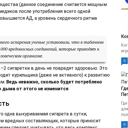
вещества (данное соединение считается мощным
едиков после употребления всего одной
повышается АД, а уровень сердечного ритма
Ко
тного испарения ученые установили, что в табачном
Ког
 000 вредоносных соединений, которые приводят к
игр
ловеческом организме.
0
1–2 сигаретки в день не повредят здоровью. Это
одит курильщика (даже не активного) к развитию
ем.
Ведь неважно, сколько будет потреблено
Гд
о дыма от этого не изменится
.
Пе
сть
Где
для
го одна выкуриваемая сигарета в сутки,
пол
ем вредных составляющих, которые приносит
0
ичем следует учитывать, что весь комплекс