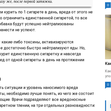
азу же, после первой затяжки.
0
и курить по 1 сигарете в день, вреда от этого не
ло ограничить единственной сигаретой, то все
обавка будут успешно нейтрализованы
нанести не успеют.
т какие-либо токсины, активизируются
 достаточно быстро нейтрализуют яды. Но,
курит единственную сигаретку и навсегда
ред от одной сигареты в день на протяжении
Ка
Как
упо
а
0
ть ситуации и уровень наносимого вреда
ы, необходимо лучше понять, из чего же состоит
яющие. Врачи подразделяют все вредоносные
ретном тлении, на три отдельных разновидности: