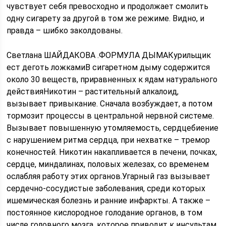
чувствует себя превосходно и продолжает смолить
одну сигарету за другой в том же режиме. Видно, и
правда – шибко заколдованы.
Светлана ШАЙДАКОВА .ФОРМУЛА ДЫМАКурильщик
ест деготь ложкамиВ сигаретном дыму содержится
около 30 веществ, приравненных к ядам натурального
действияНикотин – растительный алкалоид,
вызывает привыкание. Сначала возбуждает, а потом
тормозит процессы в центральной нервной системе.
Вызывает повышенную утомляемость, сердцебиение
с нарушением ритма сердца, при нехватке – тремор
конечностей. Никотин накапливается в печени, почках,
сердце, миндалинах, половых железах, со временем
ослабляя работу этих органов.Угарный газ вызывает
сердечно-сосудистые заболевания, среди которых
ишемическая болезнь и ранние инфаркты. А также –
постоянное кислородное голодание органов, в том
числе головного мозга, которое приводит к инсультам