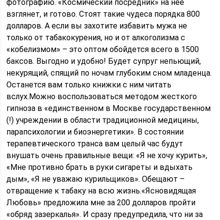
фотографию. «Космический посредник» на нее
взглянет, и готово. Стоят такие чудеса порядка 800
долларов. А если вы захотите избавить мужа не
только от табакокурения, но и от алкоголизма с
«кобелизмом» – это оптом обойдется всего в 1500
баксов. Выгодно и удобно! Будет супруг непьющий,
некурящий, спящий по ночам глубоким сном младенца.
Останется вам только книжки с ним читать
вслух.Можно воспользоваться методом жесткого
гипноза в «единственном в Москве государственном
(!) учреждении в области традиционной медицины,
парапсихологии и биоэнергетики». В состоянии
терапевтического транса вам целый час будут
внушать очень правильные вещи: «Я не хочу курить»,
«Мне противно брать в руки сигареты и вдыхать
дым», «Я не уважаю курильщиков». Обещают –
отвращение к табаку на всю жизнь.«Ясновидящая
Любовь» предложила мне за 200 долларов пройти
«обряд зазеркалья». И сразу предупредила, что ни за