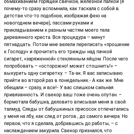
обмахиванием горящей свечкой, железной палкой (я
почему-то сразу вспомнила, как таскала с собой в
детстве что-то подобное, изображая фею на
новогоднем вечере), пассами руками и
прикладыванием к разным частям моего тела
деревянного креста. Вся процедура – минут
пятнадцать. Потом мне велели переписать «прошение
к Господу» и прочитать его трижды над пачкой
сигарет, «заряженной» стеклянным яйцом. После чего
попробовать – «осторожно! может стошнить!» –
выкурить одну сигаретку. – Та-ак. Я вас записываю
прийти во второй раз в понедельник.- А как же. Мне
обещали – сразу, и все!- У вас слишком сильная
привязанность. И свекор ваш тоже очень опутан. –
бормотала бабушка, деловито вписывая меня в свой
талмуд. Следы от бабушкиных присосок отпечатались
у меня на лбу, как след от рогов , до самого вечера. Но
первое, что я сделала, добравшись до работы, – с
наслаждением закурила. Свекор признался, что