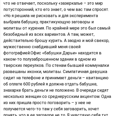
что не отвечает, поскольку «зазеркалье – это мир
потусторонний, кто его знает, о чем вас там спросят.
»Но я решила не рисковать и для эксперимента
выбрала бабушку, практикующую заговоры и
молитвы от курения. По крайней мере это был самый
безобидный из всех вариантов. А там, может,
действительно брошу курить. А заодно и мой свекор,
мужественно снабдивший меня своей
фотографией.Офис «бабушки Дарьи» находится в
каком-то полузаброшенном здании в одном из
тверских переулков. По стенам бывшей коммуналки
развешаны иконки, молитвы. Симпатичная девушка
сидит на телефоне и принимает деньги – квитанцию
об оплате 600 рублей я должна отдать бабушке,
знахарке брать деньги не положено. В очереди сидят
несколько женщин со среднерусским акцентом. Одна
из них пришла просто поговорить – у нее не
получается чего-то там у себя заговорить, хочет
понять, что в ее заговоре не то. Я чувствую себя тут