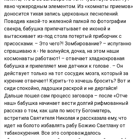
явно чужеродным элементом. Из «комнаты приемов»
доносится тихая запись церковных песнопений.
Поводив какой-то железной палкой по фотографии
свекра, бабушка припечатывает ее иконой и
вытаскивает из-под стола потертый приборчик с
присосками. – Это чего?! Зомбирование? – испуганно
спрашиваю я.- Не волнуйся, дочка, на этом наши
космонавты работают! – отвечает хладнокровная
бабушка и прилепляет мне датчики к голове . – Он
действует только на тот сосудик мозга, который за
курение отвечает! Курить-то хочешь бросить? Вот и
сиди спокойно, ладошки раскрой и не дергайся!
Дальше пошел сам процесс заговора – после «Отче
наш» бабушка начинает вести долгий рифмованный
рассказ о том, как шла по мосту Богоматерь,
встретила Святителя Николая и рассказала ему, что
идет на болото избавлять рабу Божию Светлану от
табакокурения. Все это сопровождалось