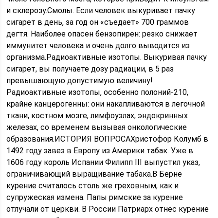
и склерозу.Смолы. Если человек выкуривает пачку
сигарет в день, за год он «съедает» 700 граммов
дегтя. Наиболее опасен бензопирен: резко снижает
иммунитет человека и очень долго выводится из
организма.Радиоактивные изотопы. Выкуривая пачку
сигарет, вы получаете дозу радиации, в 5 раз
превышающую допустимую величину!
Радиоактивные изотопы, особенно полоний-210,
крайне канцерогенны: они накапливаются в легочной
ткани, костном мозге, лимфоузлах, эндокринных
железах, со временем вызывая онкологические
образования.ИСТОРИЯ ВОПРОСАХристофор Колумб в
1492 году завез в Европу из Америки табак. Уже в
1606 году король Испании Филипп III выпустил указ,
ограничивающий выращивание табака.В Берне
курение считалось столь же греховным, как и
супружеская измена. Папы римские за курение
отлучали от церкви. В России Патриарх отнес курение