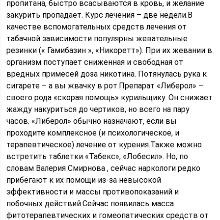
пропитана, быстро всасываются в кровь, и желание
закурить пропадает. Курс лечения – две недели.В
качестве вспомогательных средств лечения от
табачной зависимости популярны жевательные
резинки (« Гамибазин », «Никоретт»). При их жевании в
организм поступает сниженная и свободная от
вредных примесей доза никотина. Потянулась рука к
сигарете – а вы жвачку в рот.Препарат «Либерол» –
своего рода «скорая помощь» курильщику. Он снижает
жажду накуриться до чертиков, но всего на пару
часов. «Либерол» обычно назначают, если вы
проходите комплексное (и психологическое, и
терапевтическое) лечение от курения.Также можно
встретить таблетки «Табекс», «Лобесил». Но, по
словам Валерия Смирнова , сейчас наркологи редко
прибегают к их помощи из-за невысокой
эффективности и массы противопоказаний и
побочных действий.Сейчас появилась масса
фитотерапевтических и гомеопатических средств от