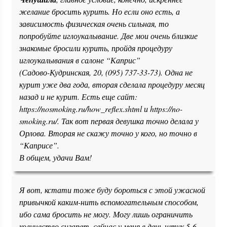
желание бросить курить. Но если оно есть, а
зависимость физическая очень сильная, то
попробуйте иглоукалывание. Две мои очень близкие
знакомые бросили курить, пройдя процедуру
иглоукалывания в салоне “Каприс”
(Садово-Кудринская, 20, (095) 737-33-73). Одна не
курит уже два года, вторая сделала процедуру месяц
назад и не курит. Есть еще сайт:
https://nosmoking.ru/how_reflex.shtml и https://no-
smoking.ru/. Так вот первая девушка точно делала у
Орлова. Вторая не скажу точно у кого, но точно в
“Каприсе”.
В общем, удачи Вам!
Я вот, кстати тоже буду бороться с этой ужасной
привычкой каким-нить вспомогательным способом,
ибо сама бросить не могу. Могу лишь ограничить
количество сигарет, сейчас у меня в день штук 5-6