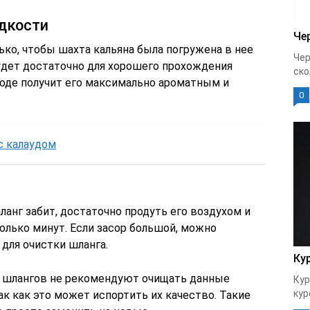
дкости
Че
ко, чтобы шахта кальяна была погружена в нее
Чер
будет достаточно для хорошего прохождения
ско
оде получит его максимально ароматным и
0
с калаудом
ланг забит, достаточно продуть его воздухом и
олько минут. Если засор большой, можно
для очистки шланга.
Ку
 шлангов не рекомендуют очищать данные
Кур
кур
ак как это может испортить их качество. Такие