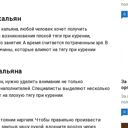
пол
0
кальян
 кальяна, любой человек хочет получить
 возникновения плохой тяги при курении,
о занятия. А время считается потраченным зря. В
чины, которые влияют на тягу при курении
альяна
н, нужно уделить внимание не только
За
ор
у наполнителей. Специалисты выделяют несколько
на плохую тягу при курении.
За 
пол
0
стоянии наргиля. Чтобы правильно произвести
о закрыв чашу рукой, вдохните воздух через