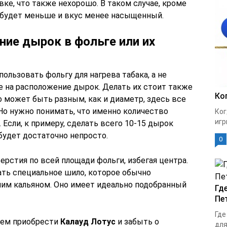
вке, что также нехорошо. В таком случае, кроме
а будет меньше и вкус менее насыщенный.
ие дырок в фольге или их
пользовать фольгу для нагрева табака, а не
е на расположение дырок. Делать их стоит также
Ко
о может быть разным, как и диаметр, здесь все
Но нужно понимать, что именно количество
Ког
игр
 Если, к примеру, сделать всего 10-15 дырок
 будет достаточно непросто.
0
ерстия по всей площади фольги, избегая центра.
ть специальное шило, которое обычно
мим кальяном. Оно имеет идеально подобранный
Гд
Пе
Где
уем приобрести
Калауд Лотус
и забыть о
для