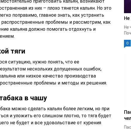
самостоятельно приготовить кальян, возникают
страненная из них – плохо тянется кальян. Но это
 легко поправимо, главное знать, как устранить
Не
е распространенные проблемы и рассмотрим, как
Не 
ение кальяна должно помогать отдохнуть и
Поч
чением.
0
ой тяги
ся ситуацию, нужно понять, что ее
результатом нескольких допущенных ошибок,
 кальяна или низкое качество производства
пространенные проблемы и методы их решения.
табака в чашу
абака можно сделать кальян более легким, но при
Па
ься и уложить его слишком плотно, то тяга будет
че
шего не будет и все удовольствие от курения
Пас