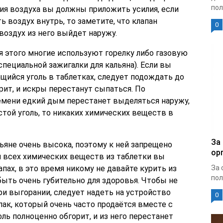
пол
ия воздуха вы должны приложить усилия, если
 воздух внутрь, то заметите, что клапан
0
воздух из него выйдет наружу.
ля этого многие используют горелку либо газовую
специальной зажигалки для кальяна). Если вы
ийся уголь в таблетках, следует подождать до
орит, и искры перестанут сыпаться. По
мени едкий дым перестанет выделяться наружу,
стой уголь, то никаких химических веществ в
За
ьяне очень высока, поэтому к ней запрещено
ор
и всех химических веществ из таблетки вы
пах, в это время никому не давайте курить из
За 
пол
 быть очень губительно для здоровья. Чтобы не
и выгорании, следует надеть на устройство
0
ак, который очень часто продаётся вместе с
оль полноценно обгорит, и из него перестанет