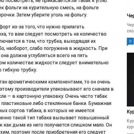
о посмотреть, не прикасается ли табак к углю.
к фольги на курительную смесь, на фольге
чки. Затем уберите уголь на фольгу.
Че
Чер
орт из-за того, что нужно прилагать
ско
ха, то вам следует посмотреть на количество
лючается в том, что трубка, выходящая их
0
бо, наоборот, слабо погружена в жидкость. При
на должна углубляться всего на пять
ом количестве жидкости следует внимательно
 гибкую трубку.
итан ароматическими компонентами, то он очень
оэтому производители упаковывают его сначала в
сле — в картонную упаковку. Очень часто табак
 пластиковые либо стеклянные банки. Бумажная
ных сортов табака, в которых не имеется
Ку
менно такой тип табака вызывает повышенный
Кур
к как дыма из него получается слишком мало. Он
кур
хим, поэтому после приобретения его следует