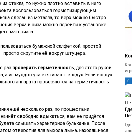
 из стекла, то нужно плотно вставить в него
ффекта воспользоваться герметизирующим
льяна сделан из металла, то верх можно быстро
нения верха и низа можно перейти к установке
его материала.
оспользоваться бумажной салфеткой, простой
— просто скрутите её вокруг штуцера.
Ко
Ког
ё раз
проверить герметичность
, для этого рукой
игр
, а из мундштука втягивают воздух. Если воздух
0
ельного аппарата проверяются на герметичность
ния ещё несколько раз, по прошествии
Гд
Пе
 начнёт свободно вдыхаться, вам не придётся
будете слышать характерное бульканье. После
Где
 этом отверстия для выхода дыма, находящиеся
для