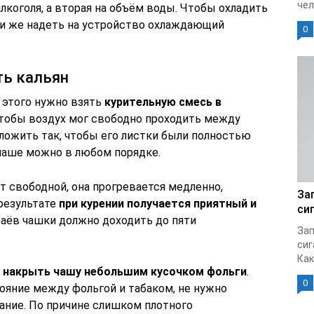
чел
лкоголя, а вторая на объём воды. Чтобы охладить
или же надеть на устройство охлаждающий
0
ть кальян
я этого нужно взять
курительную смесь в
 чтобы воздух мог свободно проходить между
уложить так, чтобы его листки были полностью
 чаше можно в любом порядке.
т свободной, она прогревается медленно,
За
 результате
при курении получается приятный и
си
раёв чашки должно доходить до пяти
Зап
сиг
Как
и накрыть чашу небольшим кусочком фольги
.
0
ояние между фольгой и табаком, не нужно
ание. По причине слишком плотного