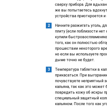
сверху прибора. Для вдыхан
же вы попытаетесь вдохнуть
устройства приоткроется и 
Начните разжигать уголь, д
плиту (если поблизости нет 
купили быстровоспламеняющ
того, как он полностью обг
прошествии некоторого вре
но если вы используете про
дыме точно не будет.
Температура таблетки в кал
прикасаться. При выгорани
почувствуете неприятный за
кальяна, так как это может
повредить кожу об искры пр
специальный защитный колп
кальяном. После того как уг