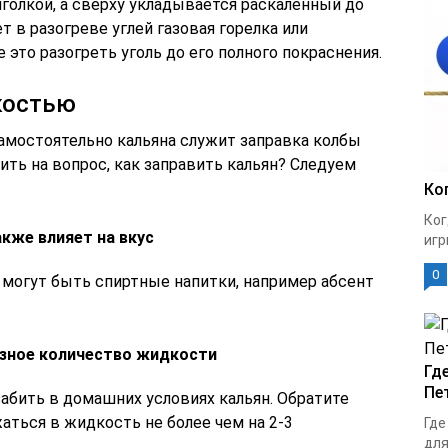
голкой, а сверху укладывается раскаленный до
т в разогреве углей газовая горелка или
 это разогреть уголь до его полного покраснения.
костью
амостоятельно кальяна служит заправка колбы
ть на вопрос, как заправить кальян? Следуем
Ко
Ког
кже влияет на вкус
игр
0
 могут быть спиртные напитки, например абсент
азное количество жидкости
Гд
Пе
абить в домашних условиях кальян. Обратите
аться в жидкость не более чем на 2-3
Где
для