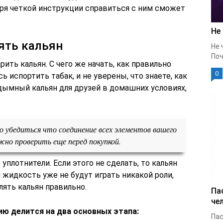
аря четкой инструкции справиться с ним сможет
Не
ять кальян
Не 
Поч
рить кальян. С чего же начать, как правильно
0
ь испортить табак, и не уверены, что знаете, как
дымный кальян для друзей в домашних условиях,
о убедиться что соединение всех элементов вашего
жно проверить еще перед покупкой.
плотнители. Если этого не сделать, то кальян
и жидкость уже не будут играть никакой роли,
лять кальян правильно.
Па
че
ию делится на два основных этапа:
Пас