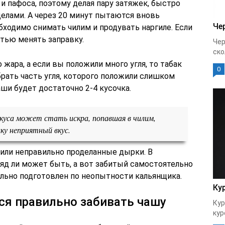
и пафоса, поэтому делая пару затяжек, быстро
елами. А через 20 минут пытаются вновь
Че
обходимо снимать чилим и продувать наргиле. Если
стью менять заправку.
Чер
ско
жара, а если вы положили много угля, то табак
0
брать часть угля, которого положили слишком
аши будет достаточно 2-4 кусочка.
куса может стать искра, попавшая в чилим,
ку неприятный вкус.
 или неправильно проделанные дырки. В
вряд ли может быть, а вот забитый самостоятельно
льно подготовлен по неопытности кальянщика.
Ку
ся правильно забивать чашу
Кур
кур