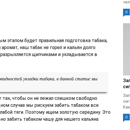
чел
0
ым этапом будет правильная подготовка табака,
аромат, наш табак не горел и кальян долго
о разрыхляется щипчиками и укладывается в
овидностей укладки табака, в данной статье мы
За
си
Зап
 так, чтобы он не лежал слишком свободно
сиг
ивном случае мы рискуем забить табаком все
Как
лабой тяги. Поэтому ищем золотую середину. Это
0
ьно забить табаком чашу для нашего кальяна