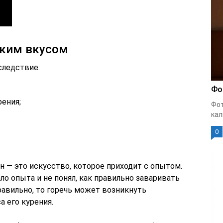
ьким вкусом
следствие:
Фо
рения;
Фот
кал
0
 — это искусство, которое приходит с опытом.
о опыта и не понял, как правильно заваривать
правильно, то горечь может возникнуть
 его курения.