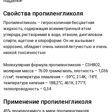
подделки!
Свойства пропиленгликоля
Пропиленгликоль – гигроскопичная бесцветная
жидкость, содержащая асимметричный атом
углерода, растворимая в воде, этаноле, диэтиловом
спирте, ацетоне и хлороформе. Он не вызывает
коррозию, обладает очень низкой летучестью и очень
низкой токсичностью.
Молекулярная формула пропиленгликоля – C3H8O2,
молярная масса – 76.09 грамм/моль, плотность – 1,036
г/см³, температура плавления – -59°C, 214K, -74°F,
температура кипения – 188,2°C, 461K, 371°F,
теплопроводность – 0,34.
Применение пропиленгликоля
45% производимого в мире пропиленгликоля