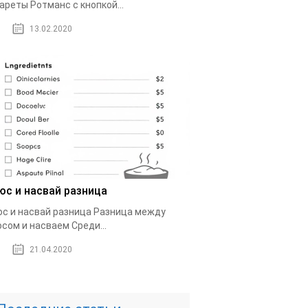
ареты Ротманс с кнопкой...
13.02.2020
юс и насвай разница
с и насвай разница Разница между
сом и насваем Среди...
21.04.2020