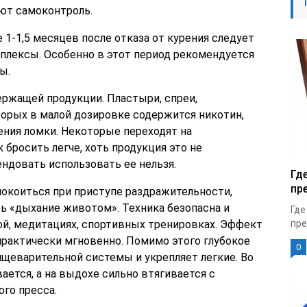
ют самоконтроль.
 1-1,5 месяцев после отказа от курения следует
лексы. Особенно в этот период рекомендуется
ы.
ржащей продукции. Пластыри, спреи,
торых в малой дозировке содержится никотин,
ения ломки. Некоторые переходят на
 бросить легче, хоть продукция это не
ндовать использовать ее нельзя.
Гд
пр
покоиться при приступе раздражительности,
ь «дыхание животом». Техника безопасна и
Где
ой, медитациях, спортивных тренировках. Эффект
пре
практически мгновенно. Помимо этого глубокое
0
ищеварительной системы и укрепляет легкие. Во
ется, а на выдохе сильно втягивается с
го пресса.