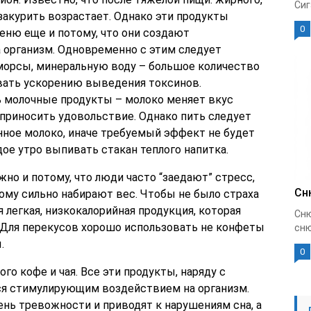
Сиг
закурить возрастает. Однако эти продукты
0
еню еще и потому, что они создают
а организм. Одновременно с этим следует
 морсы, минеральную воду – большое количество
вать ускорению выведения токсинов.
 молочные продукты – молоко меняет вкус
 приносить удовольствие. Однако пить следует
нное молоко, иначе требуемый эффект не будет
ое утро выпивать стакан теплого напитка.
но и потому, что люди часто “заедают” стресс,
Сн
ому сильно набирают вес. Чтобы не было страха
 легкая, низкокалорийная продукция, которая
Сню
. Для перекусов хорошо использовать не конфеты
сню
.
0
го кофе и чая. Все эти продукты, наряду с
ся стимулирующим воздействием на организм.
нь тревожности и приводят к нарушениям сна, а