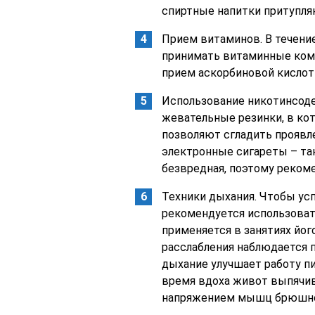
спиртные напитки притупля
Прием витаминов. В течение
принимать витаминные комп
прием аскорбиновой кислот
Использование никотинсоде
жевательные резинки, в ко
позволяют сгладить проявл
электронные сигареты – так
безвредная, поэтому рекоме
Техники дыхания. Чтобы ус
рекомендуется использоват
применяется в занятиях йог
расслабления наблюдается 
дыхание улучшает работу п
время вдоха живот выпячива
напряжением мышц брюшно