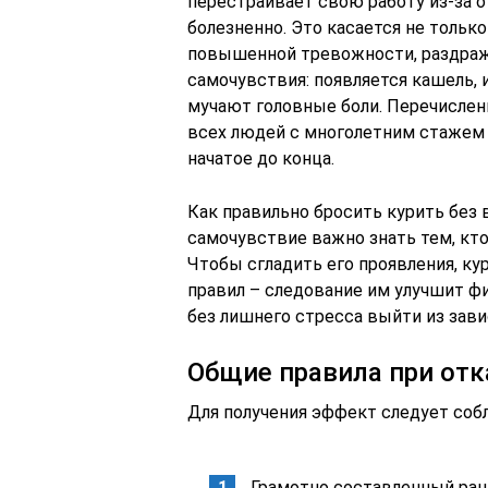
перестраивает свою работу из-за о
болезненно. Это касается не тольк
повышенной тревожности, раздражи
самочувствия: появляется кашель,
мучают головные боли. Перечислен
всех людей с многолетним стажем 
начатое до конца.
Как правильно бросить курить без 
самочувствие важно знать тем, кт
Чтобы сгладить его проявления, к
правил – следование им улучшит фи
без лишнего стресса выйти из зав
Общие правила при отк
Для получения эффект следует со
Грамотно составленный раци