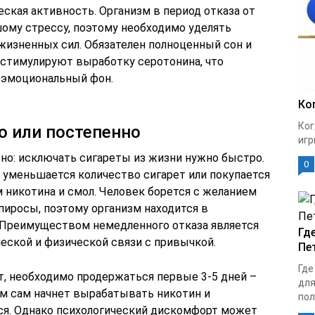
ская активность. Организм в период отказа от
шому стрессу, поэтому необходимо уделять
изненных сил. Обязателен полноценный сон и
 стимулируют выработку серотонина, что
 эмоциональный фон.
Ко
Ког
о или постепенно
игр
о: исключать сигареты из жизни нужно быстро.
0
 уменьшается количество сигарет или покупается
никотина и смол. Человек борется с желанием
апиросы, поэтому организм находится в
 Преимуществом немедленного отказа является
Гд
ской и физической связи с привычкой.
Пе
Где
т, необходимо продержаться первые 3-5 дней –
для
зм сам начнет вырабатывать никотин и
пол
ся. Однако психологический дискомфорт может