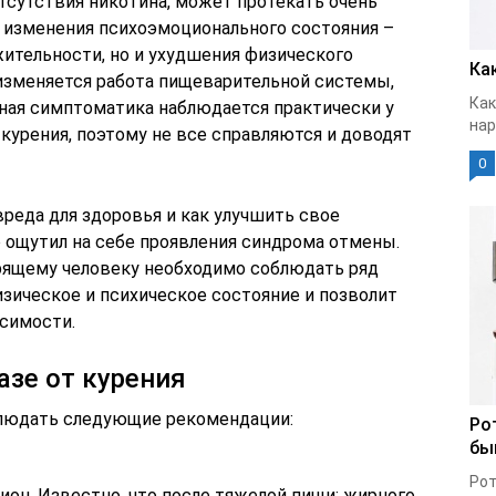
тсутствия никотина, может протекать очень
о изменения психоэмоционального состояния –
тельности, но и ухудшения физического
Ка
 изменяется работа пищеварительной системы,
Как
ная симптоматика наблюдается практически у
нар
курения, поэтому не все справляются и доводят
0
вреда для здоровья и как улучшить свое
о ощутил на себе проявления синдрома отмены.
урящему человеку необходимо соблюдать ряд
зическое и психическое состояние и позволит
исимости.
азе от курения
блюдать следующие рекомендации:
Ро
бы
Рот
он. Известно, что после тяжелой пищи: жирного,