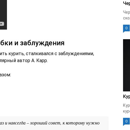
Че
Чер
ско
0
бки и заблуждения
ить курить, сталкивался с заблуждениями,
лярный автор А. Карр.
азом:
Ку
Кур
кур
0
з и навсегда – хороший совет, к которому нужно