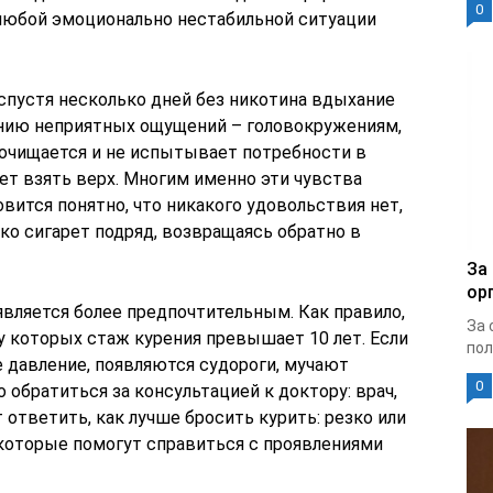
0
 любой эмоционально нестабильной ситуации
спустя несколько дней без никотина вдыхание
ению неприятных ощущений – головокружениям,
очищается и не испытывает потребности в
ет взять верх. Многим именно эти чувства
вится понятно, что никакого удовольствия нет,
о сигарет подряд, возвращаясь обратно в
За
ор
является более предпочтительным. Как правило,
За 
у которых стаж курения превышает 10 лет. Если
пол
 давление, появляются судороги, мучают
0
 обратиться за консультацией к доктору: врач,
 ответить, как лучше бросить курить: резко или
 которые помогут справиться с проявлениями