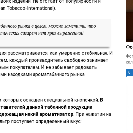
воих изделий. Не отстает от популярности и
 Tobacco-International).
бачного рынка в целом, можно заметить, что
атических сигарет нет ярко выраженной
Фо
ия рассматривается, как умеренно стабильная. И
Фот
всем, каждый производитель свободно занимает
кал
ным покупателем. И не забывает радовать
0
ми находками ароматабачного рынка.
р которых оснащен специальной кнопочкой.
В
тавителей данной табачной продукции
одержащая некий ароматизатор
. При нажатии на
ильтр поступает определенный вкус: