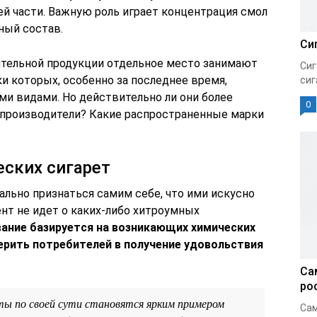
й части. Важную роль играет концентрация смол
ный состав.
Си
ительной продукции отдельное место занимают
Сиг
и которых, особенно за последнее время,
сиг
и видами. Но действительно ли они более
0
 производители? Какие распространенные марки
ских сигарет
льно признаться самим себе, что ими искусно
нт не идет о каких-либо хитроумных
ание базируется на возникающих химических
ерить потребителей в получение удовольствия
Са
ро
ы по своей сути становятся ярким примером
Сам