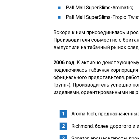
Pall Mall SuperSlims-Aromatic;
Pall Mall SuperSlims-Tropic Twist
Вскоре к ним присоединилась и рос
Производители совместно с британс
выпустили на табачный рынок сле
2006 год
. К активно действующему
подключилась табачная корпорация 
официального представителя, работ
Групп»). Производитель успешно п
изделиями, ориентированными на р
Aroma Rich, предназначенны
Richmond, более дорогого и 
Senator, аромасигареты пре