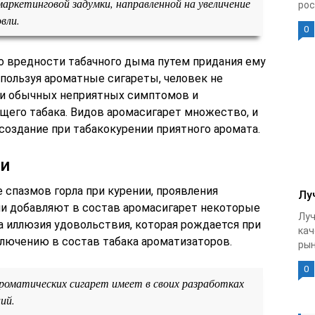
маркетинговой задумки, направленной на увеличение
рос
вли.
0
о вредности табачного дыма путем придания ему
пользуя ароматные сигареты, человек не
и обычных неприятных симптомов и
щего табака. Видов аромасигарет множество, и
создание при табакокурении приятного аромата.
ии
 спазмов горла при курении, проявления
Лу
ли добавляют в состав аромасигарет некоторые
Луч
а иллюзия удовольствия, которая рождается при
кач
ключению в состав табака ароматизаторов.
рын
0
оматических сигарет имеет в своих разработках
ий.