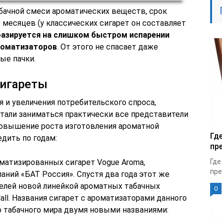
абачной смеси ароматических веществ, срок
9 месяцев (у классических сигарет он составляет
базируется на слишком быстром испарении
ароматизаторов
. От этого не спасает даже
ые пачки.
сигареты
 и увеличения потребительского спроса,
тали заниматься практически все представители
Повышение роста изготовления ароматной
Гд
дить по годам:
пр
оматизированных сигарет Vogue Aroma,
Где
пре
ний «БАТ Россия». Спустя два года этот же
елей новой линейкой ароматных табачных
0
all. Названия сигарет с ароматизаторами данного
о табачного мира двумя новыми названиями: