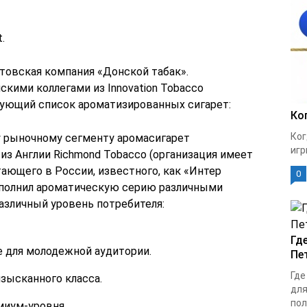
.
товская компания «Донской табак».
кими коллегами из Innovation Tobacco
дующий список ароматизированных сигарет:
Ко
Ког
 рыночному сегменту аромасигарет
игр
из Англии Richmond Tobacco (организация имеет
ающего в России, известного, как «Интер
0
ополнил ароматическую серию различными
азличный уровень потребителя:
Гд
е для молодежной аудитории.
Пе
Где
изысканного класса.
для
пол
миум-уровня.