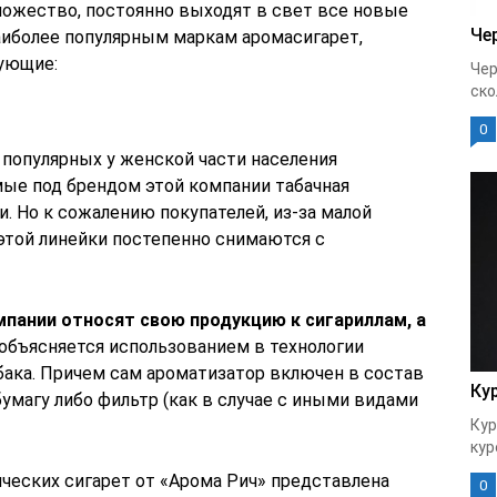
ножество, постоянно выходят в свет все новые
Че
иболее популярным маркам аромасигарет,
дующие:
Чер
ско
0
 популярных у женской части населения
ые под брендом этой компании табачная
и. Но к сожалению покупателей, из-за малой
той линейки постепенно снимаются с
мпании относят свою продукцию к сигариллам, а
 объясняется использованием в технологии
бака. Причем сам ароматизатор включен в состав
Ку
бумагу либо фильтр (как в случае с иными видами
Кур
кур
ческих сигарет от «Арома Рич» представлена
0