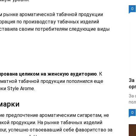
0
ом рынке ароматической табачной продукции
рация по производству табачных изделий
редставила своим потребителям следующие виды
ирована целиком на женскую аудиторию
. К
За
оматной табачной продукции пополнился еще
ор
и Style Arome.
За 
пол
марки
0
е предпочтение ароматическим сигаретам, не
кой продукции. На рынке табачных изделий
mour, успешно отвоевавший себе фаворитство за