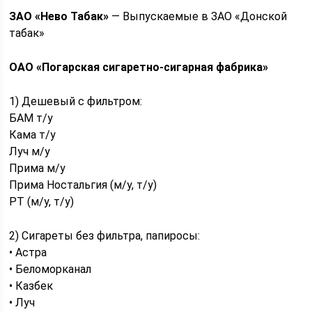
ЗАО «Нево Табак»
— Выпускаемые в ЗАО «Донской
табак»
ОАО «Погаpская сигаретно-сигаpная фабрика»
1) Дешевый с фильтром:
БАМ т/у
Кама т/у
Луч м/у
Прима м/у
Прима Ностальгия (м/у, т/у)
РТ (м/у, т/у)
2) Сигареты без фильтра, папиросы:
• Астра
• Беломорканал
• Казбек
• Луч