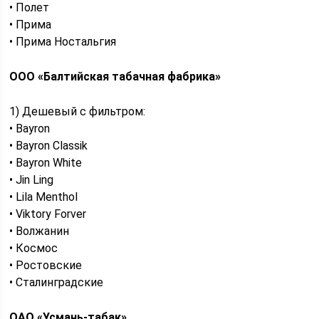
• Полет
• Прима
• Прима Ностальгия
ООО «Балтийская табачная фабрика»
1) Дешевый с фильтром:
• Bayron
• Bayron Classik
• Bayron White
• Jin Ling
• Lila Menthol
• Viktory Forver
• Волжанин
• Космос
• Ростовские
• Сталинградские
ОАО «Усмань-табак»