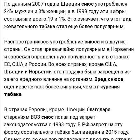
По данным 2007 года в Швеции
снюс
употреблялся
24% мужчин и 3% женщин, а в 1999 году эти цифры
составляли всего 19 и 1%. Это означает, что этот вид
жевательного табака стал еще более популярным.
Распространилось употребление
снюса
и в другие
страны. Он стал чрезвычайно популярным в Норвегии
и завоевал определенную популярность и в странах
ЕС, США и России. Во всех странах, кроме США,
Швеции и Норвегии, его продажа была запрещена из-
за его вредного влияния на организм.
Вред снюса
оценивается как более сильный, чем от
курения
табака
.
В странах Европы, кроме Швеции, благодаря
стараниям ВОЗ
снюс
попал под запрет
законодательства с 1993 году. В РФ запрет на эту
форму сосательного табака был введен в 2015 году.
Однако его до сих пор продолжают ввозить в страну