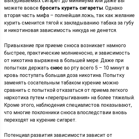
выкуриваемых сигарет до минимума или даже вы
можете вовсе
бросить курить сигареты
. Однако
вторая часть мифа – полнейшая ложь, так как желание
курить сменится тягой к закладыванию табака за губу
и никотиновая зависимость никуда не денется.
Привыкание при приеме снюса возникает намного
быстрее, практические молниеносно, и зависимость
от никотина выражена в большей мере. Даже при
попытках держать
снюс
во рту всего 5 – 10 минут в
кровь поступать большая доза никотина. Попытку
заменять сосательным табаком курение можно
сравнить с попыткой отказаться от приема легкого
наркотика путем «перепрыгивания» на более тяжелый.
Кроме этого, наблюдения специалистов показывают,
что многие поклонники снюса впоследствии вновь
переходят на курение сигарет.
Потенциал развития зависимости зависит от