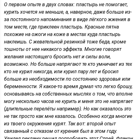
О первом опыте в двух словах: пластырь не помогает,
курить хочется не меньше, а, наверное, даже больше из-
за постоянного напоминания в виде лёгкого жжения в
том месте, где приклеен пластырь. Красные пятна
похожие на ожоги на коже в местах куда пластырь
наклеишь. С жевательной резинкой тоже беда, кроме
тошноты от нее никакого эффекта. Многие говорят
желания настоящего бросить нет и силы воли,
возможно. Но больше напрягают те кто умничает из тех
кто не курил никогда, или курил пару лет и бросил
больше из необходимости по состоянию здоровья или
беременности. Я какое-то время думал что легко брошу,
основываясь на собственных мыслях о том, что вполне
могу несколько часов не курить и меня это не напрягает
(длительные перелёты например). Но как оказалось это
не так просто как мне казалось. Особенно когда многие
из твоего окружения курят. Так вот: второй опыт
связанный с отказом от курения был в этом году.
Увидел рекламу решил попробовать этот Спрей. Флакон