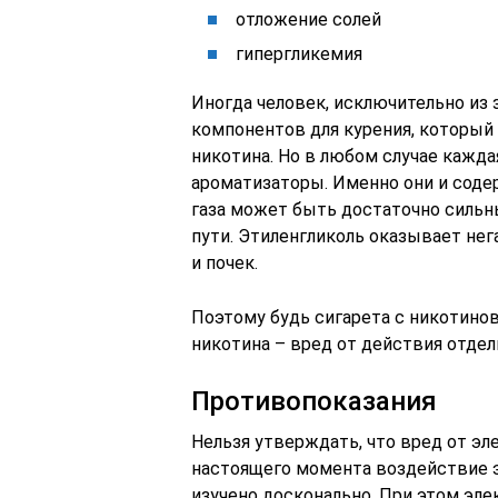
отложение солей
гипергликемия
Иногда человек, исключительно из 
компонентов для курения, который 
никотина. Но в любом случае кажд
ароматизаторы. Именно они и соде
газа может быть достаточно силь
пути. Этиленгликоль оказывает не
и почек.
Поэтому будь сигарета с никотино
никотина – вред от действия отде
Противопоказания
Нельзя утверждать, что вред от э
настоящего момента воздействие э
изучено досконально.
При этом эле