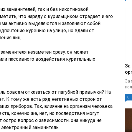
х заменителей, так и без никотиновой
метить, что наряду с курильщиком страдает и его
дыма активно выделяются и заполняют собой
дпочтение курению на улице, но вдали от
ения лиц.
 заменителя незаметен сразу, он может
 или пассивного воздействия курительных
За
ор
За 
пол
ль совсем отказаться от пагубной привычки? На
0
ет. К тому же есть ряд негативных сторон от
ких приборов. Так, влияние на организм человека
кта, конечно же, нет, но последствия могут
т остро вопрос о зависимости, она никуда не
а электронный заменитель.