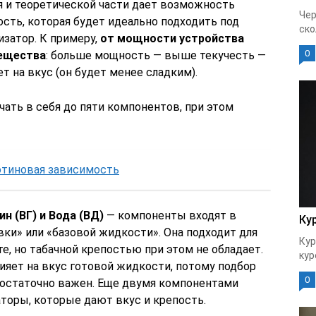
 и теоретической части дает возможность
Чер
сть, которая будет идеально подходить под
ско
затор. К примеру,
от мощности устройства
0
вещества
: больше мощность — выше текучесть —
т на вкус (он будет менее сладким).
ать в себя до пяти компонентов, при этом
отиновая зависимость
ин (ВГ) и Вода (ВД)
— компоненты входят в
Ку
вки» или «базовой жидкости». Она подходит для
Кур
е, но табачной крепостью при этом не обладает.
кур
ияет на вкус готовой жидкости, потому подбор
0
достаточно важен. Еще двумя компонентами
торы, которые дают вкус и крепость.