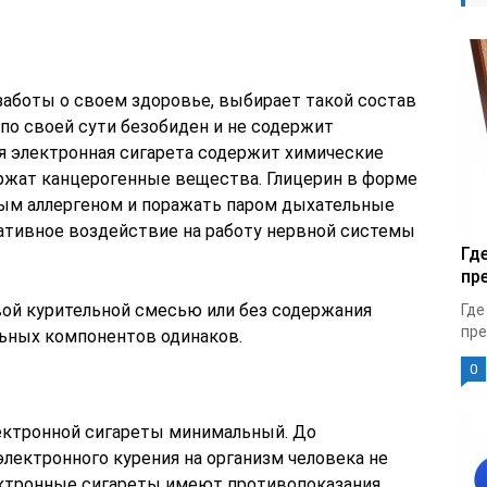
заботы о своем здоровье, выбирает такой состав
по своей сути безобиден и не содержит
ая электронная сигарета содержит химические
ржат канцерогенные вещества. Глицерин в форме
ным аллергеном и поражать паром дыхательные
гативное воздействие на работу нервной системы
Гд
пр
вой курительной смесью или без содержания
Где
пре
льных компонентов одинаков.
0
лектронной сигареты минимальный. До
лектронного курения на организм человека не
ктронные сигареты имеют противопоказания.