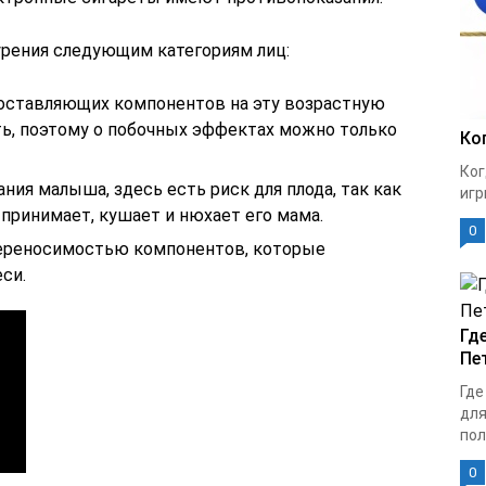
урения следующим категориям лиц:
составляющих компонентов на эту возрастную
ь, поэтому о побочных эффектах можно только
Ко
Ког
я малыша, здесь есть риск для плода, так как
игр
 принимает, кушает и нюхает его мама.
0
ереносимостью компонентов, которые
си.
Гд
Пе
Где
для
пол
0