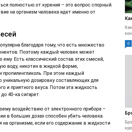
ься полностью от курения – это вопрос спорный.
вие на организм человека идет именно от
Ка
Как
месей
кон
0
опулярна благодаря тому, что есть множество
понентов. Поэтому каждый человек может
о ему. Есть классический состав этих смесей,
ю воду, никотин в жидкой форме,
и пропиленгликоль. При этом каждый
ю уникальную дозировку составляющих для
о и приятного вкуса. Потом эта жидкость
до 40-ка сигарет.
оему воздействию от электронного прибора –
Бр
ии в больших дозах способен убить человека.
Бро
 на организме, если его содержание в жидкости
кур